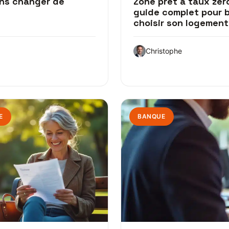
ans changer de
Zone prêt à taux zéro
guide complet pour 
choisir son logement
Christophe
E
BANQUE