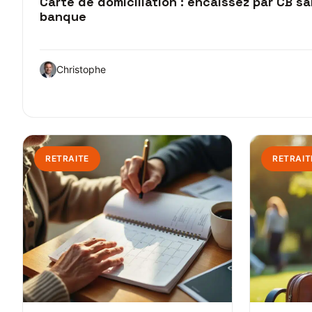
Carte de domiciliation : encaissez par CB s
banque
Christophe
RETRAITE
RETRAIT