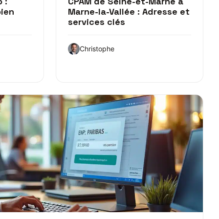
 :
CPAM de Seine-et-Marne à
bien
Marne-la-Vallée : Adresse et
services clés
Christophe