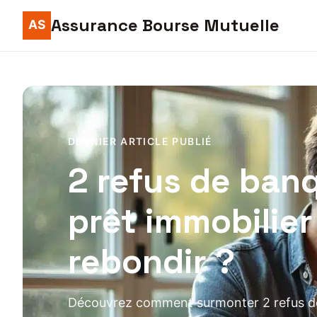
Assurance Bourse Mutuelle
DERNIER ARTICLE PUBLIÉ
2 refus de ban
prêt immobilie
rebondir ?
Découvrez comment surmonter 2 refus de