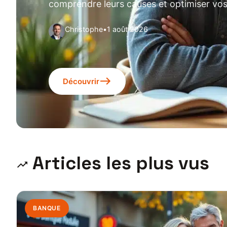
comprendre leurs causes et optimiser vo
Christophe
•
1 août 2026
Découvrir
Articles les plus vus
BANQUE