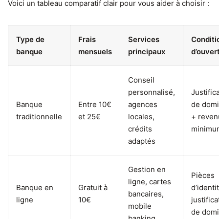
Voici un tableau comparatif clair pour vous aider à choisir :
Type de
Frais
Services
Conditi
banque
mensuels
principaux
d’ouver
Conseil
personnalisé,
Justifica
Banque
Entre 10€
agences
de domi
traditionnelle
et 25€
locales,
+ reven
crédits
minimu
adaptés
Gestion en
Pièces
ligne, cartes
Banque en
Gratuit à
d’identi
bancaires,
ligne
10€
justifica
mobile
de domi
banking