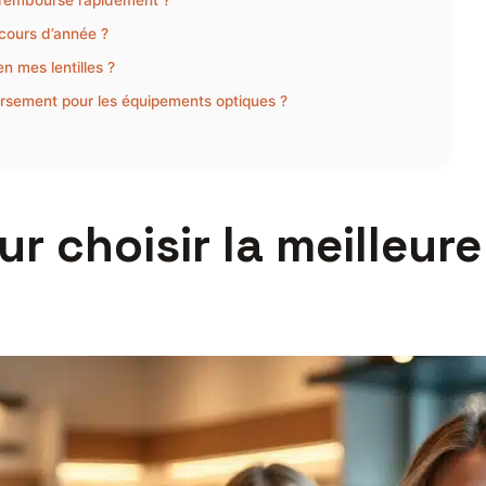
e remboursé rapidement ?
cours d’année ?
 mes lentilles ?
ursement pour les équipements optiques ?
r choisir la meilleur