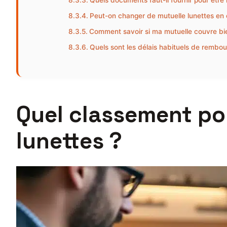
Quels documents faut-il fournir pour êtr
Peut-on changer de mutuelle lunettes en 
Comment savoir si ma mutuelle couvre bien
Quels sont les délais habituels de rembo
Quel classement pou
lunettes ?